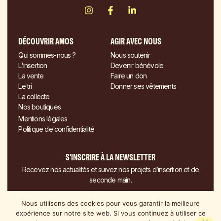
DÉCOUVRIR AMOS
AGIR AVEC NOUS
Qui sommes-nous ?
Nous soutenir
L'insertion
Devenir bénévole
La vente
Faire un don
Le tri
Donner ses vêtements
La collecte
Nos boutiques
Mentions légales
Politique de confidentialité
S'INSCRIRE À LA NEWSLETTER
Recevez nos actualités et suivez nos projets d’insertion et de
seconde main.
S'inscrire à la newsletter
Nous utilisons des cookies pour vous garantir la meilleure
expérience sur notre site web. Si vous continuez à utiliser ce